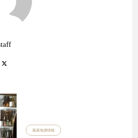
staff
今年一年平穏に過ごせますよ
うに。。。
冷蔵庫の中にも三年
蕪屋地酒情報