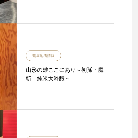
蕪屋地酒情報
山形の雄ここにあり～初孫・魔
斬 純米大吟醸～