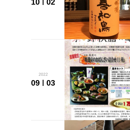
10
02
2022
09
03