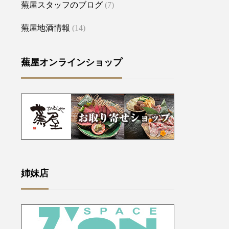
蕪屋スタッフのブログ
(7)
蕪屋地酒情報
(14)
蕪屋オンラインショップ
姉妹店