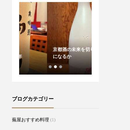
京都酒の未来を切り開く1本
今年一年平穏に
になるか
うに。。。
ブログカテゴリー
蕪屋おすすめ料理
(1)