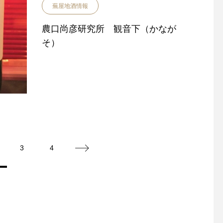
蕪屋地酒情報
農口尚彦研究所 観音下（かなが
そ）
3
4