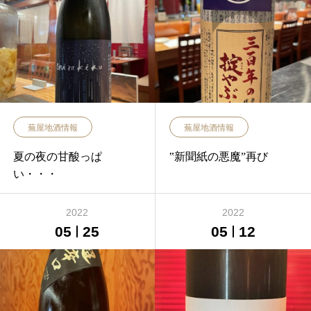
蕪屋地酒情報
蕪屋地酒情報
夏の夜の甘酸っぱ
‟新聞紙の悪魔”再び
い・・・
2022
2022
05
25
05
12