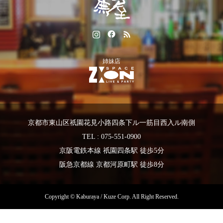
姉妹店
京都市東山区祇園花見小路四条下ル一筋目西入ル南側
TEL : 075-551-0900
京阪電鉄本線 祇園四条駅 徒歩5分
阪急京都線 京都河原町駅 徒歩8分
Copyright © Kaburaya / Kuze Corp. All Right Reserved.
HOMEに戻る
シェアする
電話
お取り寄せ