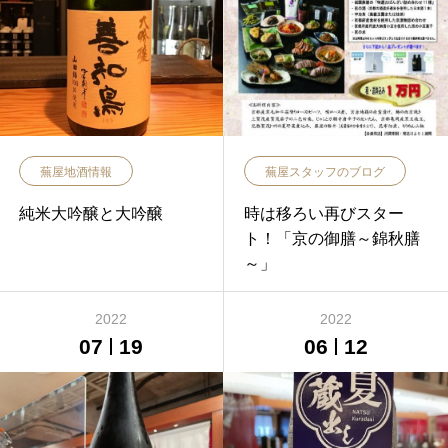
蕪屋地酒情報
蕪屋スタッフのブログ
純米大吟醸と大吟醸
時は移ろい再びスター
ト！「京の御膳～錦秋膳
～」
2022
2022
07
19
06
12