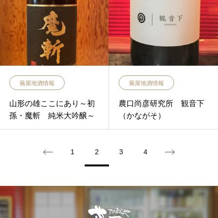
蕪屋地酒情報
蕪屋地酒情報
山形の雄ここにあり～初
農口尚彦研究所 観音下
孫・魔斬 純米大吟醸～
（かながそ）
1
2
3
4