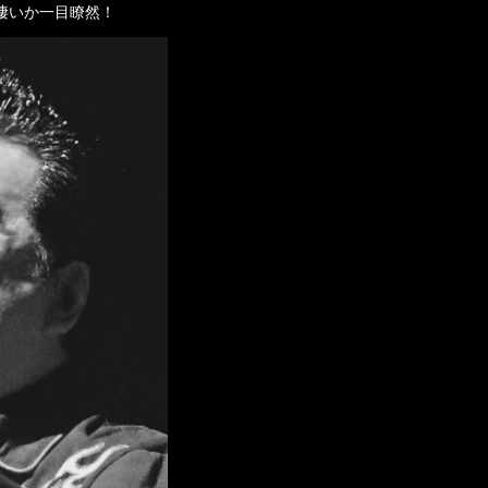
凄いか一目瞭然！