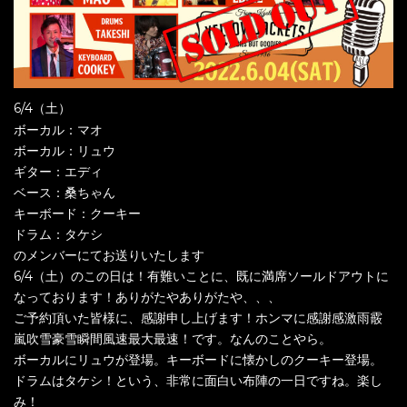
6/4（土）
ボーカル：マオ
ボーカル：リュウ
ギター：エディ
ベース：桑ちゃん
キーボード：クーキー
ドラム：タケシ
のメンバーにてお送りいたします
6/4（土）のこの日は！有難いことに、既に満席ソールドアウトに
なっております！ありがたやありがたや、、、
ご予約頂いた皆様に、感謝申し上げます！ホンマに感謝感激雨霰
嵐吹雪豪雪瞬間風速最大最速！です。なんのことやら。
ボーカルにリュウが登場。キーボードに懐かしのクーキー登場。
ドラムはタケシ！という、非常に面白い布陣の一日ですね。楽し
み！