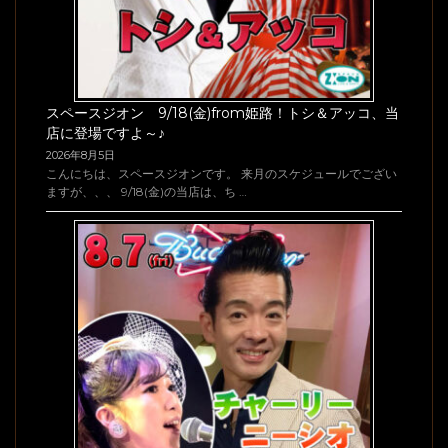
スペースジオン 9/18(金)from姫路！トシ＆アッコ、当
店に登場ですよ～♪
2026年8月5日
こんにちは、スペースジオンです。 来月のスケジュールでござい
ますが、、、 9/18(金)の当店は、ち …