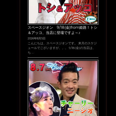
スペースジオン 9/18(金)from姫路！トシ
＆アッコ、当店に登場ですよ～♪
2026年8月5日
こんにちは、スペースジオンです。 来月のスケジ
ュールでございますが、、、 9/18(金)の当店は、
ち …