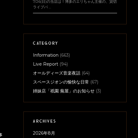
7/26(日)の当店は！博多のエリちゃん主催の、貸切
ライブパ …
CATEGORY
Information
(663)
Live Report
(94)
オールディーズ音楽夜話
(64)
スペースジオンの愉快な日常
(67)
姉妹店「祇園 蕪屋」のお知らせ
(3)
ARCHIVES
2026年8月
事