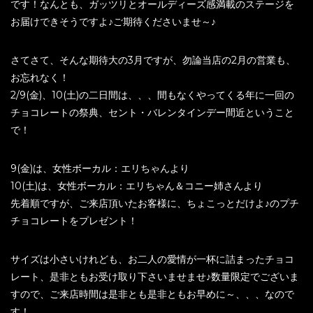
です！なんとも、ガッツリとオールディーズ感満載のステージを
お届けできそうですよ♪ご期待くださいませ～♪
さてさて、そんな期待大の3月ですが、勿論当店の2月の営業も、
お忘れなく！
2/9(金)、10(土)の二日間は、、、間もなくやってくる年に一回の
チョコレートの祭典、セント・バレンタインデー間近ということ
で！
9(金)は、女性ボーカル：エリちゃんより
10(土)は、女性ボーカル：エリちゃん＆コニー姉さんより
先着順ですが、ご来店頂いたお客様に、ちょこっとだけよ♪のプチ
チョコレートをプレゼント！
サイズは小さいけれども、お二人の愛情が一杯に詰まったチョコ
レート、是非ともお受け取り下さいませませ♪数量限定でございま
すので、ご来店時間は是非とも是非ともお早めに～、、、なので
す！