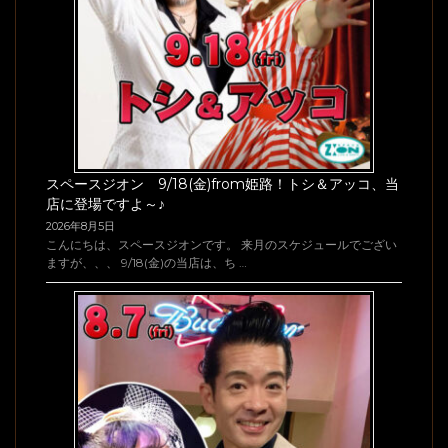
スペースジオン 9/18(金)from姫路！トシ＆アッコ、当
店に登場ですよ～♪
2026年8月5日
こんにちは、スペースジオンです。 来月のスケジュールでござい
ますが、、、 9/18(金)の当店は、ち …