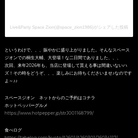
Live&Party Space Zion(@space_zion1986)がシェアした投稿
というわけで、、、賑やかに盛り上がりました。そんなスペース
ジオンでの桐生大輔、大登場！な二日間でありました、、、
次回、来年2026年も、当店に登場して貰える事は間違いないハ
ズ！その時をどうぞ、、、楽しみにお待ちくださいませ♪なのです
よ～♪♪
スペースジオン ネットからのご予約はコチラ
ホットペッパーグルメ
https://www.hotpepper.jp/strJ001168799/
食べログ
https://tabelog.com/kyoto/A2601/A260301/26034117/