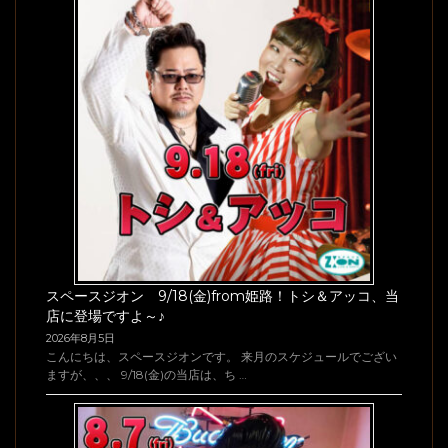
スペースジオン 9/18(金)from姫路！トシ＆アッコ、当
店に登場ですよ～♪
2026年8月5日
こんにちは、スペースジオンです。 来月のスケジュールでござい
ますが、、、 9/18(金)の当店は、ち …