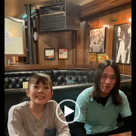
動
画
プ
レ
ー
ヤ
ー