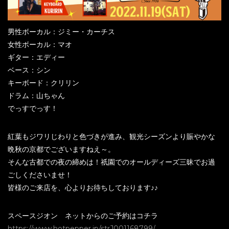
男性ボーカル：ジミー・カーチス
女性ボーカル：マオ
ギター：エディー
ベース：シン
キーボード：クリリン
ドラム：山ちゃん
でっすでっす！
紅葉もジワリじわりと色づきが進み、観光シーズンより賑やかな
晩秋の京都でございますねえ～。
そんな古都での夜の締めは！祇園でのオールディーズ三昧でお過
ごしくださいませ！
皆様のご来店を、心よりお待ちしております♪♪
スペースジオン ネットからのご予約はコチラ
https://www.hotpepper.jp/strJ001168799/