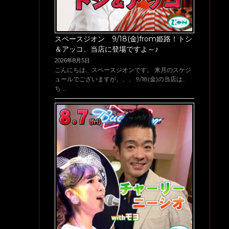
スペースジオン 9/18(金)from姫路！トシ
＆アッコ、当店に登場ですよ～♪
2026年8月5日
こんにちは、スペースジオンです。 来月のスケジ
ュールでございますが、、、 9/18(金)の当店は、
ち …