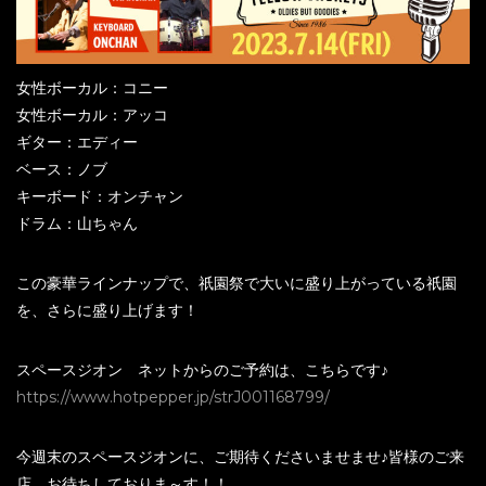
女性ボーカル：コニー
女性ボーカル：アッコ
ギター：エディー
ベース：ノブ
キーボード：オンチャン
ドラム：山ちゃん
この豪華ラインナップで、祇園祭で大いに盛り上がっている祇園
を、さらに盛り上げます！
スペースジオン ネットからのご予約は、こちらです♪
https://www.hotpepper.jp/strJ001168799/
今週末のスペースジオンに、ご期待くださいませませ♪皆様のご来
店、お待ちしておりま～す！！