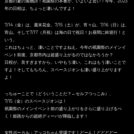
京都の夏の風物詩！祇園祭の本番が、いよいよ近い！今年、2023
年の日程は、ちょっと凄いんですよ！
7/14（金）は、週末花金。7/15（土）が、宵々山。7/16（日）は、
宵山。そして7/17（月祝）は海の日で祝日！お昼間に鉾巡行！と
いう。
これはちょっと、凄いことですよねえ。今年の祇園祭のメインイ
ベント前後、京都市内は超盛り上がるのではなかろうか？
日程が、良すぎますから。いやもう凄い。これはもう凄いことで
すよ！そしてもちろん、スペースジオンも凄い盛り上がります
よ！
っちゅーことで（どういうことだ？←セルフつっこみ）、
7/15（金）のスペースジオンは！
祇園祭のメインイベント前の盛り上がりをさらに盛り上げるべ
く！姫路からの超絶ディーバが降臨します！
女性ボーカル：アッコちゃん登場です！どーん！どどどどー