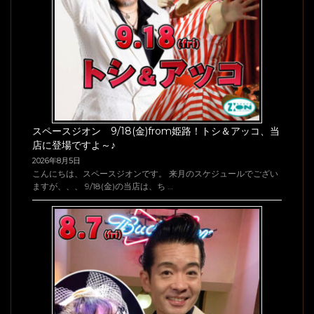
スペースジオン 9/18(金)from姫路！トシ＆アッコ、当
店に登場ですよ～♪
2026年8月5日
こんにちは、スペースジオンです。 来月のスケジュールでござい
ますが、、、 9/18(金)の当店は、ち …