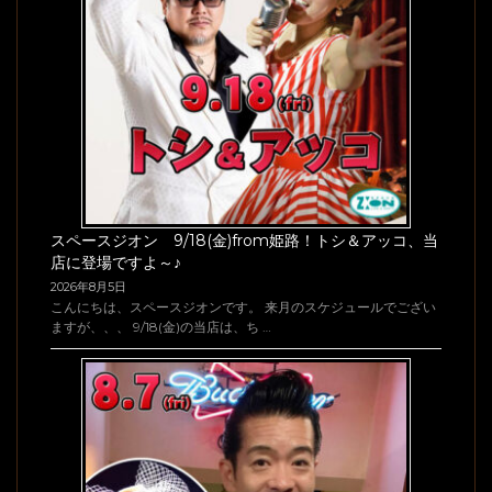
スペースジオン 9/18(金)from姫路！トシ＆アッコ、当
店に登場ですよ～♪
2026年8月5日
こんにちは、スペースジオンです。 来月のスケジュールでござい
ますが、、、 9/18(金)の当店は、ち …