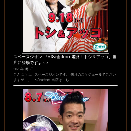
スペースジオン 9/18(金)from姫路！トシ＆アッコ、当
店に登場ですよ～♪
2026年8月5日
こんにちは、スペースジオンです。 来月のスケジュールでござい
ますが、、、 9/18(金)の当店は、ち …