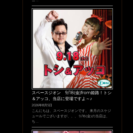
スペースジオン 9/18(金)from姫路！トシ
＆アッコ、当店に登場ですよ～♪
2026年8月5日
こんにちは、スペースジオンです。 来月のスケジ
ュールでございますが、、、 9/18(金)の当店は、
ち …