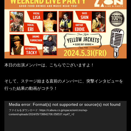
本日の出演メンバーは、こちらでございますよ！
そして、ステージ始まる直前のメンバーに、突撃インタビューを
行った結果の動画がコチラ！
動
Media error: Format(s) not supported or source(s) not found
画
ファイルをダウンロード: https://cabura.co.jp/spacezion/cms/wp-
content/uploads/2024/05/738842706.058537.mp4?_=2
プ
レ
ー