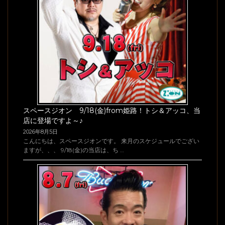
スペースジオン 9/18(金)from姫路！トシ＆アッコ、当
店に登場ですよ～♪
2026年8月5日
こんにちは、スペースジオンです。 来月のスケジュールでござい
ますが、、、 9/18(金)の当店は、ち …