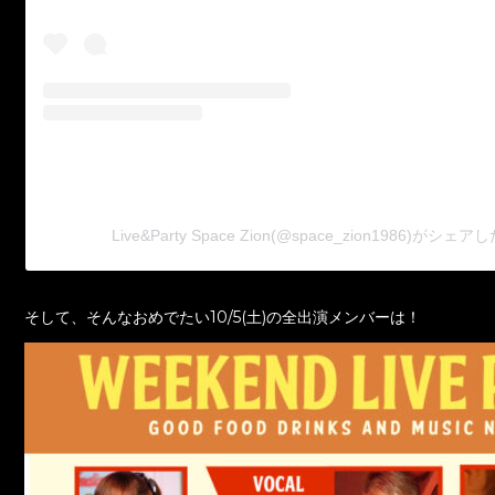
Live&Party Space Zion(@space_zion1986)がシェ
そして、そんなおめでたい10/5(土)の全出演メンバーは！