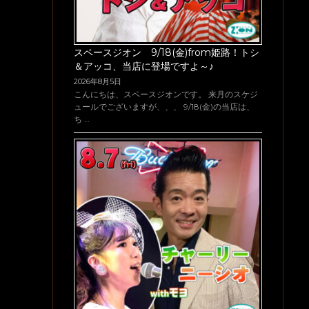
スペースジオン 9/18(金)from姫路！トシ
＆アッコ、当店に登場ですよ～♪
2026年8月5日
こんにちは、スペースジオンです。 来月のスケジ
ュールでございますが、、、 9/18(金)の当店は、
ち …