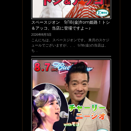
スペースジオン 9/18(金)from姫路！トシ
＆アッコ、当店に登場ですよ～♪
2026年8月5日
こんにちは、スペースジオンです。 来月のスケジ
ュールでございますが、、、 9/18(金)の当店は、
ち …