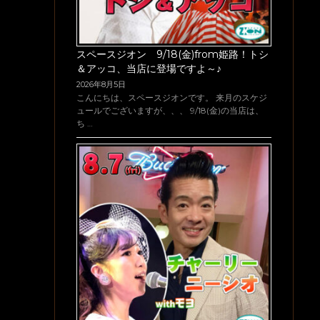
スペースジオン 9/18(金)from姫路！トシ
＆アッコ、当店に登場ですよ～♪
2026年8月5日
こんにちは、スペースジオンです。 来月のスケジ
ュールでございますが、、、 9/18(金)の当店は、
ち …