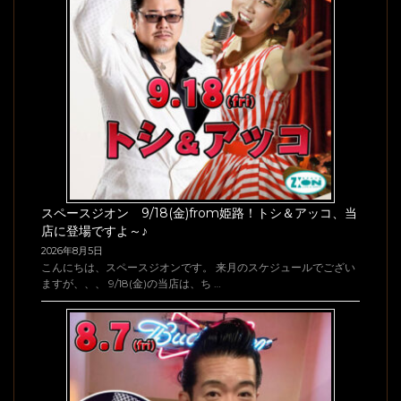
スペースジオン 9/18(金)from姫路！トシ＆アッコ、当
店に登場ですよ～♪
2026年8月5日
こんにちは、スペースジオンです。 来月のスケジュールでござい
ますが、、、 9/18(金)の当店は、ち …