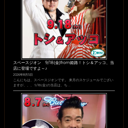
スペースジオン 9/18(金)from姫路！トシ＆アッコ、当
店に登場ですよ～♪
2026年8月5日
こんにちは、スペースジオンです。 来月のスケジュールでござい
ますが、、、 9/18(金)の当店は、ち …